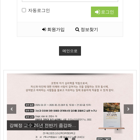
자동로그인
로그인
회원가입
정보찾기
메인으로
Previous
Next
강혜정 교수 26년 전반기 줌강좌…
[