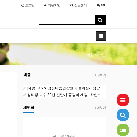
로그인
회원
가입
정보찾기
50
회원 로그인
새글
+ 더보기
[채용] 2026. 청청마음건강센터 놀이심리상담 외부강사 1차 공개채용 공고
강혜정 교수 26년 전반기 줌강좌 개강 : 하인즈 코헛과 자기심리학
새댓글
+ 더보기
글이 없습니다.