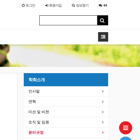
로그인
회원
가입
정보찾기
44
학회소개
인사말
연혁
미션 및 비젼
조직 및 임원
윤리규정