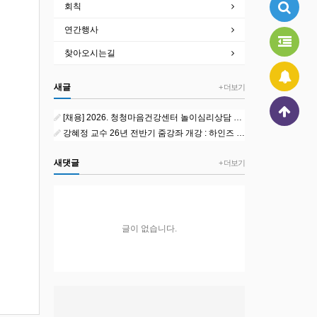
회칙
연간행사
찾아오시는길
새글
+ 더보기
.
[채용] 2026. 청청마음건강센터 놀이심리상담 외부강사 1차 공개채용 공고
강혜정 교수 26년 전반기 줌강좌 개강 : 하인즈 코헛과 자기심리학
새댓글
+ 더보기
글이 없습니다.