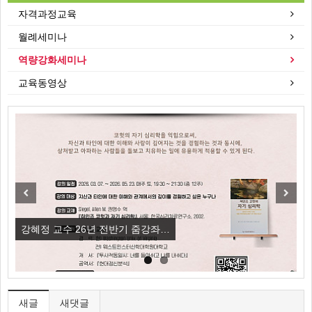
자격과정교육
월례세미나
역량강화세미나
교육동영상
Previous
Next
강혜정 교수 26년 전반기 줌강좌…
[
새글
새댓글