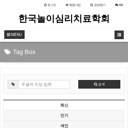
로그인
회원
가입
정보찾기
50
한국놀이심리치료학회
MENU
Tag Box
검색
최신
인기
색인