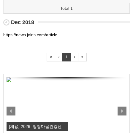
Total 1
Dec 2018
https://news.joins.com/article/23049824 (1)
1
Previous
Next
[채용] 2026. 청청마음건강센…
강